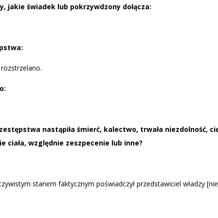
, jakie świadek lub pokrzywdzony dołącza:
pstwa:
rozstrzelano.
o:
zestępstwa nastąpiła śmierć, kalectwo, trwała
niezdolność, ci
ie ciała,
względnie zeszpecenie lub inne?
ywistym stanem faktycznym poświadczył przedstawiciel władzy [niec