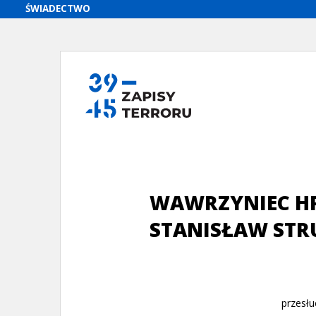
WAWRZYNIEC H
STANISŁAW STR
przesł