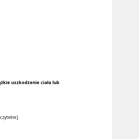
ężkie uszkodzenie ciała lub
zytelne].