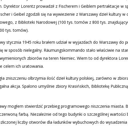
h. Dyrektor Lorentz prowadził z Fischerem i Geiblem pertraktacje w sp
scher i Geibel zgodzili się na wywiezienie z Warszawy dzieł kultury w og
ego, z Biblioteki Narodowej (100 tys. tomów z 800 tys. znajdujących 
800 tys. tomów).
owy stycznia 1945 roku brałem udział w wyjazdach do Warszawy do p
ię w sposób nielegalny. Räumungskommando stało właściwie na stan
ymienionych zbiorów na teren Niemiec. Wiem to od dyrektora Loren
e celem ich uratowania.
 zniszczeniu olbrzymia ilość dzieł kultury polskiej, zarówno w zbiora
galna akcja. Spalono umyślnie zbiory Krasińskich, Bibliotekę Publicz
wy mogłem stwierdzić przebieg programowego niszczenia miasta. B
zerwoną farbą. Niezależnie od tego budynki o szczególnej wartości
ezliczonej liczby otworów dla ładunków wybuchowych do wysadzenia 