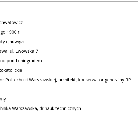
achwatowicz
ego 1900 r.
ty i Jadwiga
awa, ul. Lwowska 7
yno pod Leningradem
okatolickie
or Politechniki Warszawskiej, architekt, konserwator generalny RP
any
chnika Warszawska, dr nauk technicznych