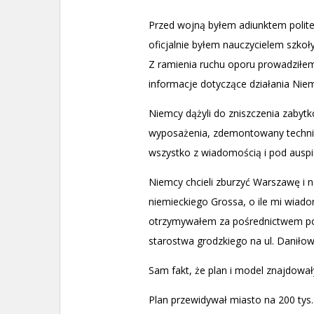
Przed wojną byłem adiunktem polite
oficjalnie byłem nauczycielem szkoły 
Z ramienia ruchu oporu prowadziłem
informacje dotyczące działania Niem
Niemcy dążyli do zniszczenia zabyt
wyposażenia, zdemontowany technicz
wszystko z wiadomością i pod auspi
Niemcy chcieli zburzyć Warszawę i 
niemieckiego Grossa, o ile mi wiad
otrzymywałem za pośrednictwem pol
starostwa grodzkiego na ul. Daniłow
Sam fakt, że plan i model znajdowały
Plan przewidywał miasto na 200 tys