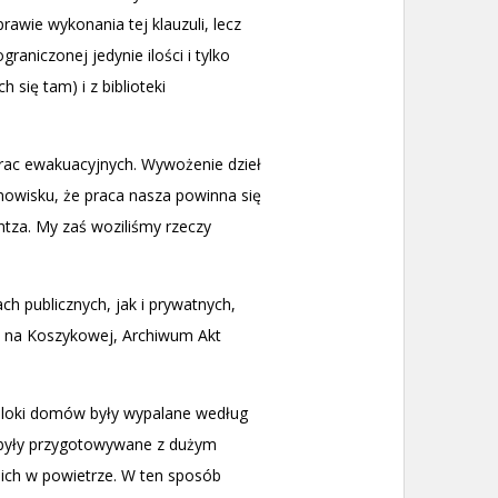
rawie wykonania tej klauzuli, lecz
raniczonej jedynie ilości i tylko
się tam) i z biblioteki
rac ewakuacyjnych. Wywożenie dzieł
owisku, że praca nasza powinna się
tza. My zaś woziliśmy rzeczy
ch publicznych, jak i prywatnych,
ną na Koszykowej, Archiwum Akt
loki domów były wypalane według
 były przygotowywane z dużym
ich w powietrze. W ten sposób