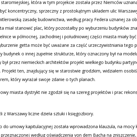
y staromiejskiej, która w tym projekcie została przez Niemców uznan
ł być koncentryczny, sprzeczny z prostokątnym układem ulic Warszaw
itlerowską zasadę budownictwa, według pracy Federa uznanej za obo
ta miał stanowić plac, który pozostałby po wyburzeniu budynków zna
lnice w północnej, zachodniej i południowej części miasta miały być
yburzenie getta może być uważane za część urzeczywistniania tego 
 budynek o innej zupełnie strukturze, który oznaczony był na model
ył przez niemieckich architektów projekt wielkiego budynku partyjne
 Projekt ten, znajdujący się w starostwie grodzkim, widziałem osobiś
rem, który wyrażał swoje zdanie o tych planach.
owy miasta dystrykt nie zgodził się na szereg projektów i prac rekon
 z Warszawy liczne dzieła sztuki i księgozbiory.
 do umowy kapitulacyjnej została wprowadzona klauzula, na mocy kt
przeznaczonej według oświadczenia von dem Bacha na zniszczenie, dzi