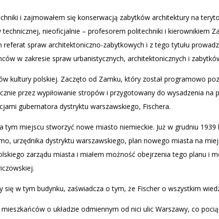
chniki i zajmowałem się konserwacją zabytków architektury na teryt
technicznej, nieoficjalnie – profesorem politechniki i kierownikiem Za
 referat spraw architektoniczno-zabytkowych i z tego tytułu prowadz
ców w zakresie spraw urbanistycznych, architektonicznych i zabytkó
ków kultury polskiej. Zaczęto od Zamku, który został programowo 
nie przez wypiłowanie stropów i przygotowany do wysadzenia na po
cjami gubernatora dystryktu warszawskiego, Fischera.
na tym miejscu stworzyć nowe miasto niemieckie. Już w grudniu 1939 
omo, urzędnika dystryktu warszawskiego, plan nowego miasta na mi
skiego zarządu miasta i miałem możność obejrzenia tego planu i mo
iczowskiej.
 się w tym budynku, zaświadcza o tym, że Fischer o wszystkim wiedzia
. mieszkańców o układzie odmiennym od nici ulic Warszawy, co poci