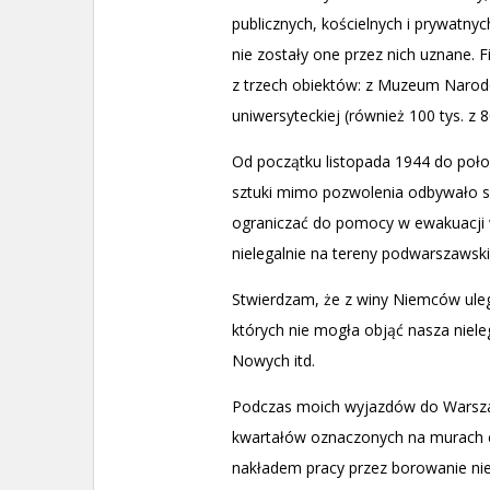
publicznych, kościelnych i prywatnyc
nie zostały one przez nich uznane. Fi
z trzech obiektów: z Muzeum Narodow
uniwersyteckiej (również 100 tys. z 
Od początku listopada 1944 do poł
sztuki mimo pozwolenia odbywało s
ograniczać do pomocy w ewakuacji w
nielegalnie na tereny podwarszawski
Stwierdzam, że z winy Niemców uległa
których nie mogła objąć nasza niele
Nowych itd.
Podczas moich wyjazdów do Warsza
kwartałów oznaczonych na murach c
nakładem pracy przez borowanie ni