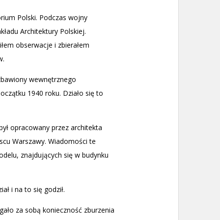
orium Polski. Podczas wojny
kładu Architektury Polskiej.
iłem obserwacje i zbierałem
w.
pozbawiony wewnętrznego
czątku 1940 roku. Działo się to
był opracowany przez architekta
ejscu Warszawy. Wiadomości te
delu, znajdujących się w budynku
ł i na to się godził.
ągało za sobą konieczność zburzenia