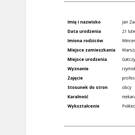
Imię i nazwisko
Jan Z
Data urodzenia
21 lut
Imiona rodziców
Wincen
Miejsce zamieszkania
Warsz
Miejsce urodzenia
Gatcz
Wyznanie
rzymsk
Zajęcie
profes
Stosunek do stron
obcy
Karalność
niekar
Wykształcenie
Polite