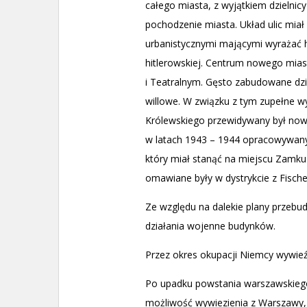
całego miasta, z wyjątkiem dzielnic
pochodzenie miasta. Układ ulic mia
urbanistycznymi mającymi wyrażać h
hitlerowskiej. Centrum nowego mias
i Teatralnym. Gęsto zabudowane dzie
willowe. W związku z tym zupełne w
Królewskiego przewidywany był nowy
w latach 1943 – 1944 opracowywany b
który miał stanąć na miejscu Zamku.
omawiane były w dystrykcie z Fische
Ze względu na dalekie plany przebud
działania wojenne budynków.
Przez okres okupacji Niemcy wywieźli
Po upadku powstania warszawskiego
możliwość wywiezienia z Warszawy, 