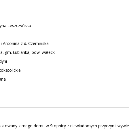
zyna Leszczyńska
 i Antonina z d. Czemińska
, gm. Łubianka, pow. wałecki
dyni
okatolickie
ana
esztowany z mego domu w Stopnicy z niewiadomych przyczyn i wywie