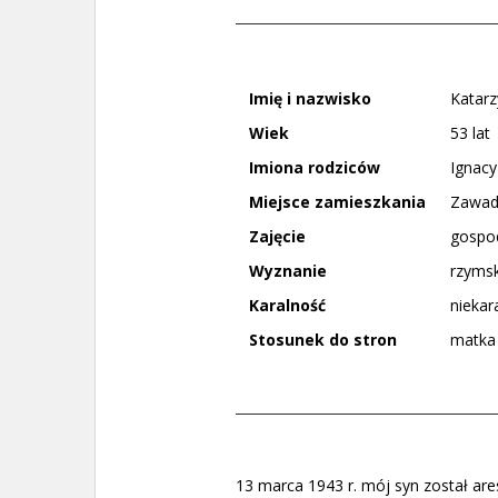
Imię i nazwisko
Katar
Wiek
53 lat
Imiona rodziców
Ignacy
Miejsce zamieszkania
Zawada
Zajęcie
gospo
Wyznanie
rzymsk
Karalność
niekar
Stosunek do stron
matka
13 marca 1943 r. mój syn został ar