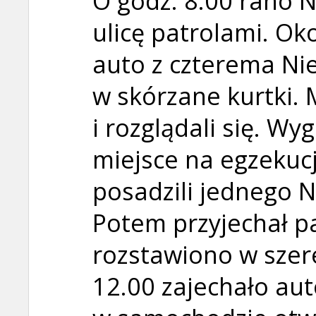
O godz. 8.00 rano N
ulicę patrolami. Ok
auto z czterema N
w skórzane kurtki. 
i rozglądali się. Wy
miejsce na egzekuc
posadzili jednego N
Potem przyjechał pa
rozstawiono w szer
12.00 zajechało aut