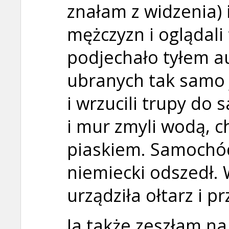
znałam z widzenia) 
mężczyzn i oglądali
podjechało tyłem au
ubranych tak samo 
i wrzucili trupy do
i mur zmyli wodą, c
piaskiem. Samochód
niemiecki odszedł.
urządziła ołtarz i p
Ja także zeszłam na