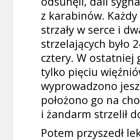
odsunęli, dali sygna
z karabinów. Każdy
strzały w serce i 
strzelających było 2
cztery. W ostatnie
tylko pięciu więźnió
wyprowadzono jeszc
położono go na ch
i żandarm strzelił 
Potem przyszedł lek