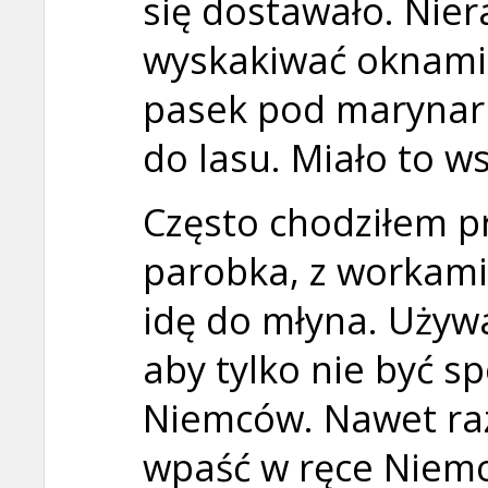
się dostawało. Nier
wyskakiwać oknami,
pasek pod marynarkę
do lasu. Miało to w
Często chodziłem p
parobka, z workami
idę do młyna. Uży
aby tylko nie być s
Niemców. Nawet ra
wpaść w ręce Niemc