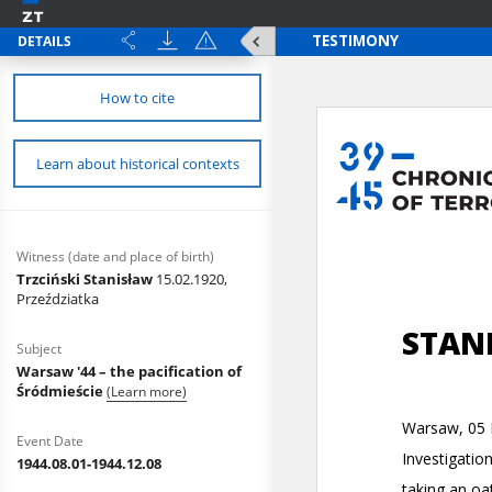
DETAILS
How to cite
Learn about historical contexts
Witness (date and place of birth)
Trzciński Stanisław
15.02.1920,
Przeździatka
Subject
Warsaw '44 – the pacification of
Śródmieście
(Learn more)
Event Date
1944.08.01-1944.12.08