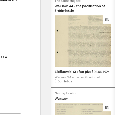
The same subject:
Warsaw '44 – the pacification of
Śródmieście
EN
Ziółkowski Stefan Józef
04.06.1924
Warsaw '44 – the pacification of
Śródmieście
Nearby location:
Warsaw
EN