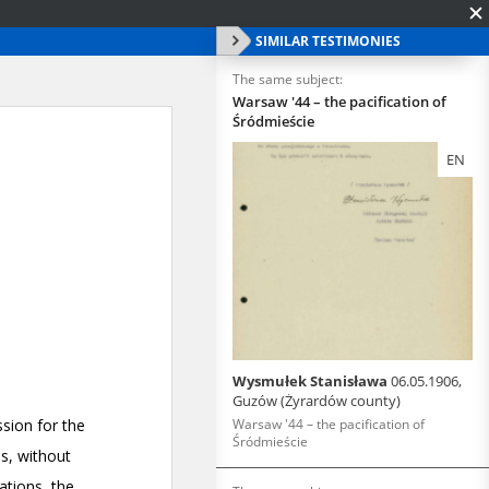
SIMILAR TESTIMONIES
The same subject:
Warsaw '44 – the pacification of
Śródmieście
EN
Wysmułek Stanisława
06.05.1906,
Guzów (Żyrardów county)
Warsaw '44 – the pacification of
Śródmieście